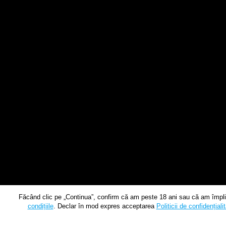
Făcând clic pe „Continua”, confirm că am peste 18 ani sau că am împlin
condițiile
. Declar în mod expres acceptarea
Politicii de confidențiali