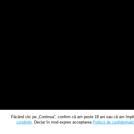
Făcând clic pe „Continua”, confirm că am peste 18 ani sau că am împlin
condițiile
. Declar în mod expres acceptarea
Politicii de confidențiali