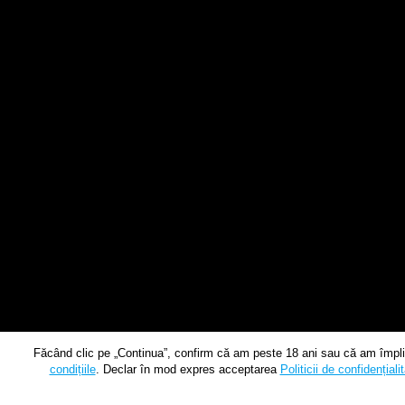
Făcând clic pe „Continua”, confirm că am peste 18 ani sau că am împlin
condițiile
. Declar în mod expres acceptarea
Politicii de confidențiali