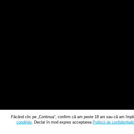
Făcând clic pe „Continua”, confirm că am peste 18 ani sau că am împlin
condițiile
. Declar în mod expres acceptarea
Politicii de confidențiali