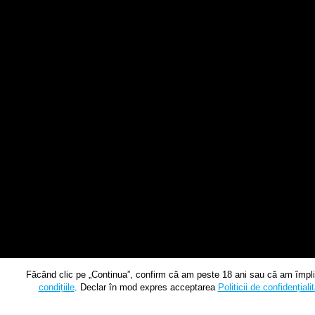
Făcând clic pe „Continua”, confirm că am peste 18 ani sau că am împlin
condițiile
. Declar în mod expres acceptarea
Politicii de confidențiali